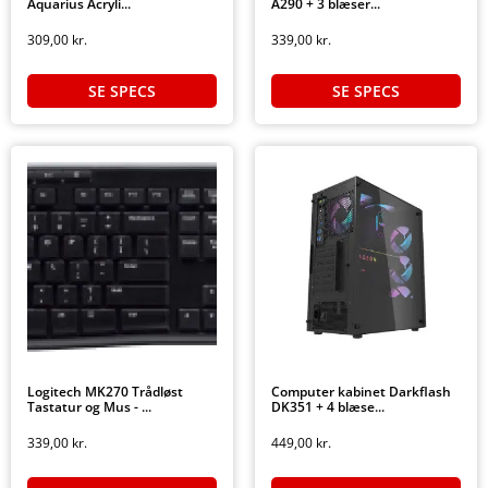
Aquarius Acryli...
A290 + 3 blæser...
309,00
kr.
339,00
kr.
SE SPECS
SE SPECS
Logitech MK270 Trådløst
Computer kabinet Darkflash
Tastatur og Mus - ...
DK351 + 4 blæse...
339,00
kr.
449,00
kr.