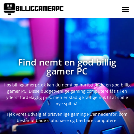
Find nemt en god billig
gamer PC
Hos billiggamerpc.dk kan du nemt og hurtigt finde en god billig
gamer PC. Disse budgetvenlige gaming computere fås til en
yderst fordelagtig pris, men er stadig kraftige nok til at spille
nye spil på.
Tjek vores udvalg af prisvenlige gaming PC’er nedenfor, som
består af både stationære og bærbare computere.